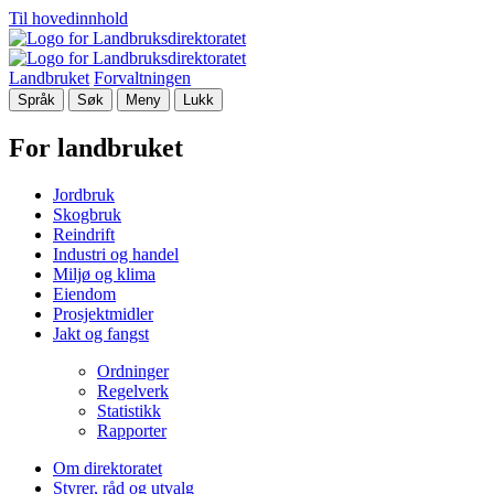
Til hovedinnhold
Landbruket
Forvaltningen
Språk
Søk
Meny
Lukk
For landbruket
Jordbruk
Skogbruk
Reindrift
Industri og handel
Miljø og klima
Eiendom
Prosjektmidler
Jakt og fangst
Ordninger
Regelverk
Statistikk
Rapporter
Om direktoratet
Styrer, råd og utvalg