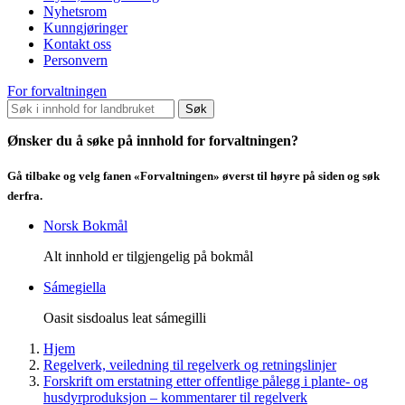
Nyhetsrom
Kunngjøringer
Kontakt oss
Personvern
For forvaltningen
Søk
Ønsker du å søke på innhold for forvaltningen?
Gå tilbake og velg fanen «Forvaltningen» øverst til høyre på siden og søk
derfra.
Norsk Bokmål
Alt innhold er tilgjengelig på bokmål
Sámegiella
Oasit sisdoalus leat sámegilli
Hjem
Regelverk, veiledning til regelverk og retningslinjer
Forskrift om erstatning etter offentlige pålegg i plante- og
husdyrproduksjon – kommentarer til regelverk