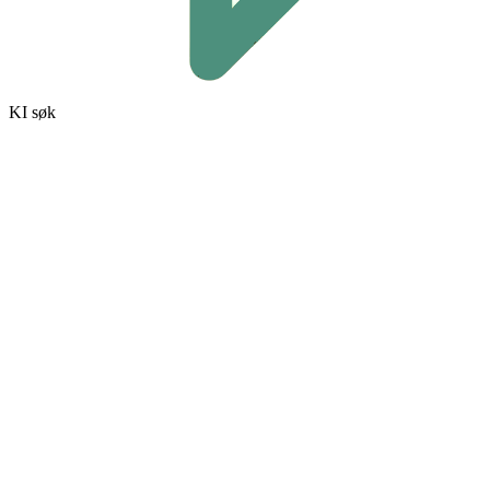
KI søk