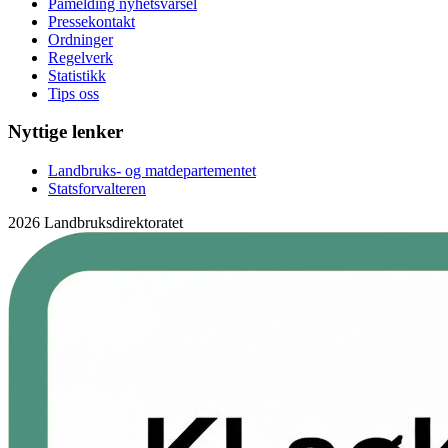
Påmelding nyhetsvarsel
Pressekontakt
Ordninger
Regelverk
Statistikk
Tips oss
Nyttige lenker
Landbruks- og matdepartementet
Statsforvalteren
2026 Landbruksdirektoratet