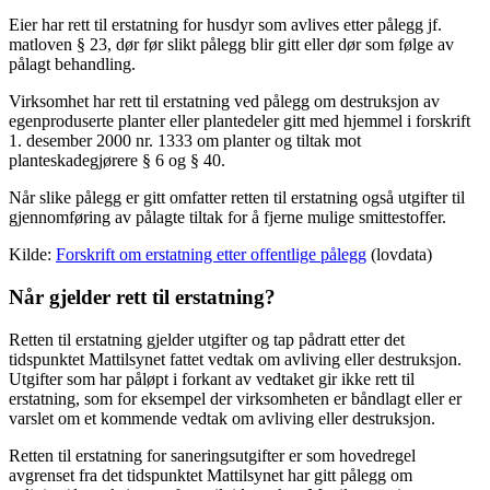
Eier har rett til erstatning for husdyr som avlives etter pålegg jf.
matloven § 23, dør før slikt pålegg blir gitt eller dør som følge av
pålagt behandling.
Virksomhet har rett til erstatning ved pålegg om destruksjon av
egenproduserte planter eller plantedeler gitt med hjemmel i forskrift
1. desember 2000 nr. 1333 om planter og tiltak mot
planteskadegjørere § 6 og § 40.
Når slike pålegg er gitt omfatter retten til erstatning også utgifter til
gjennomføring av pålagte tiltak for å fjerne mulige smittestoffer.
Kilde:
Forskrift om erstatning etter offentlige pålegg
(lovdata)
Når gjelder rett til erstatning?
Retten til erstatning gjelder utgifter og tap pådratt etter det
tidspunktet Mattilsynet fattet vedtak om avliving eller destruksjon.
Utgifter som har påløpt i forkant av vedtaket gir ikke rett til
erstatning, som for eksempel der virksomheten er båndlagt eller er
varslet om et kommende vedtak om avliving eller destruksjon.
Retten til erstatning for saneringsutgifter er som hovedregel
avgrenset fra det tidspunktet Mattilsynet har gitt pålegg om