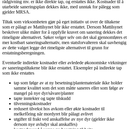
rådgivning mv. er ikke direkte tap, og erstattes ikke. Kostnader til å
utarbeide saneringsplan dekkes ikke, med unntak for pålegg som
gjelder MRSA.
Tiltak som virksomheten gjør på eget initiativ ut over de tiltakene
som er pålagt av Mattilsynet blir ikke erstattet. Dersom Mattilsynet
beskriver ulike måter for å oppfylle kravet om sanering dekkes det
rimeligste alternativet. Søker velger selv om det skal gjennomføres et
mer kostbart saneringsalternativ, men statsforvalteren skal uavhengig
av dette valget legge det rimeligste alternativet til grunn for
erstatningsberegningen.
Eventuelle indirekte kostnader eller avledede økonomiske virkninger
av saneringstiltakene blir ikke erstattet. Eksempler på indirekte tap
som ikke erstattes
tap som følge av at ny besetning/plantemateriale ikke holder
samme kvalitet som det som måtte saneres eller som følge av
mangel på nye dyr/såvare/planter
tapte inntekter og tapte tilskudd
tilvenningskostnader
redusert tilvekst hos avkom eller økte kostnader til
melkefôring når mordyret blir pålagt avlivet
utgifter til frakt ved anskaffelse av nye dyr (gjelder ikke
dersom nye avlsdyr skal anskaffes)