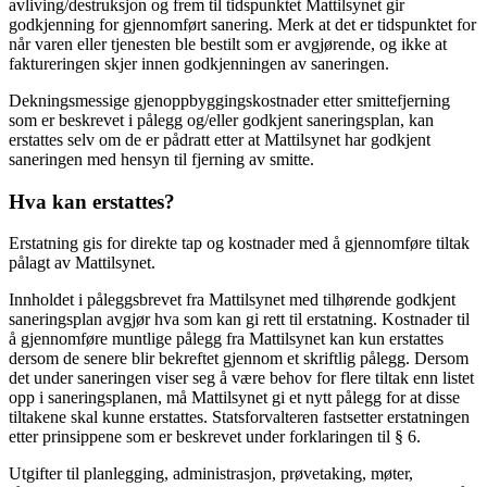
avliving/destruksjon og frem til tidspunktet Mattilsynet gir
godkjenning for gjennomført sanering. Merk at det er tidspunktet for
når varen eller tjenesten ble bestilt som er avgjørende, og ikke at
faktureringen skjer innen godkjenningen av saneringen.
Dekningsmessige gjenoppbyggingskostnader etter smittefjerning
som er beskrevet i pålegg og/eller godkjent saneringsplan, kan
erstattes selv om de er pådratt etter at Mattilsynet har godkjent
saneringen med hensyn til fjerning av smitte.
Hva kan erstattes?
Erstatning gis for direkte tap og kostnader med å gjennomføre tiltak
pålagt av Mattilsynet.
Innholdet i påleggsbrevet fra Mattilsynet med tilhørende godkjent
saneringsplan avgjør hva som kan gi rett til erstatning. Kostnader til
å gjennomføre muntlige pålegg fra Mattilsynet kan kun erstattes
dersom de senere blir bekreftet gjennom et skriftlig pålegg. Dersom
det under saneringen viser seg å være behov for flere tiltak enn listet
opp i saneringsplanen, må Mattilsynet gi et nytt pålegg for at disse
tiltakene skal kunne erstattes. Statsforvalteren fastsetter erstatningen
etter prinsippene som er beskrevet under forklaringen til § 6.
Utgifter til planlegging, administrasjon, prøvetaking, møter,