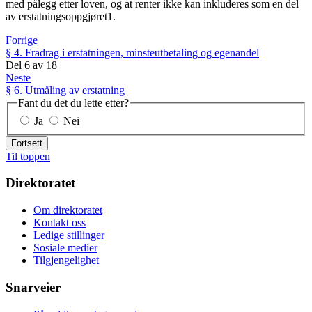
med pålegg etter loven, og at renter ikke kan inkluderes som en del
av erstatningsoppgjøret1.
Forrige
§ 4. Fradrag i erstatningen, minsteutbetaling og egenandel
Del
6
av
18
Neste
§ 6. Utmåling av erstatning
Fant du det du lette etter?
Ja
Nei
Fortsett
Til toppen
Direktoratet
Om direktoratet
Kontakt oss
Ledige stillinger
Sosiale medier
Tilgjengelighet
Snarveier