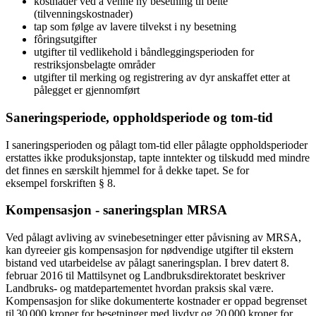
kostnader ved å venne ny besetning til beite
(tilvenningskostnader)
tap som følge av lavere tilvekst i ny besetning
fôringsutgifter
utgifter til vedlikehold i båndleggingsperioden for
restriksjonsbelagte områder
utgifter til merking og registrering av dyr anskaffet etter at
pålegget er gjennomført
Saneringsperiode, oppholdsperiode og tom-tid
I saneringsperioden og pålagt tom-tid eller pålagte oppholdsperioder
erstattes ikke produksjonstap, tapte inntekter og tilskudd med mindre
det finnes en særskilt hjemmel for å dekke tapet. Se for
eksempel forskriften § 8.
Kompensasjon - saneringsplan MRSA
Ved pålagt avliving av svinebesetninger etter påvisning av MRSA,
kan dyreeier gis kompensasjon for nødvendige utgifter til ekstern
bistand ved utarbeidelse av pålagt saneringsplan. I brev datert 8.
februar 2016 til Mattilsynet og Landbruksdirektoratet beskriver
Landbruks- og matdepartementet hvordan praksis skal være.
Kompensasjon for slike dokumenterte kostnader er oppad begrenset
til 30 000 kroner for besetninger med livdyr og 20 000 kroner for