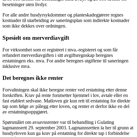
besetninger uten livdyr.
For alle andre husdyrsykdommer og planteskadegjørere regnes
kostnader til utarbeiding av saneringsplan som indirekte kostnader
som ikke dekkes over ordningen.
Spesielt om merverdiavgift
For virksomhet som er registrert i mva.-registeret og som får
refundert merverdiavgiften i sitt avgiftsregnskap beregnes
erstatningen eks. mva. For andre beregnes utgiftene til saneringen
inklusive mva.
Det beregnes ikke renter
Forvaltningen skal ikke beregne renter ved erstatning etter denne
forskriften. Krav på rente forutsetter hjemmel i lov, avtale eller en
fast etablert sedvane. Matloven gir kun rett til erstatning for direkte
tap som følge av pålegg etter loven, og renter er derfor ikke en del
av erstatningsoppgjøret.
Spørsmålet om avsavnsrenter var til behandling i Gulating
lagmannsrett 29. september 2003. Lagmannsretten la her til grunn at
husdyrloven kun ga krav på erstatning for direkte tap i forbindelse