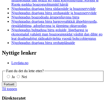
sirdingoluide dan geažil go váilu konvenšuvdna Norgga ja
Ruoŧa gaskka boazoguohtumiid hárrái
Njuolggadus doarjaga birra siidaosiide ja boazoservviide
Njuolggadus doarjaga birra orohagaide ja boazoservviide
Njuolggadus boazodoalu árrapenšuvnna birra
Njuolggadus doarjaga birra bargoveahkkái áhpehisvuođa,
riegádahttima, adopšuvnna ja jápmima oktavuođas
Njuolggadus buhtadusa birra goluide, liigebargui ja
ekonomalaš vahágii man boazoeaiggádat vásihit dan dihte go
leat doaibmabijut rádioaktivitehta vuostá bohccobierggus
Njuolggadus doarjaga birra orohatplánaide
Nyttige lenker
Lovdata.no
Fant du det du lette etter?
Ja
Nei
Fortsett
Til toppen
Direktoratet