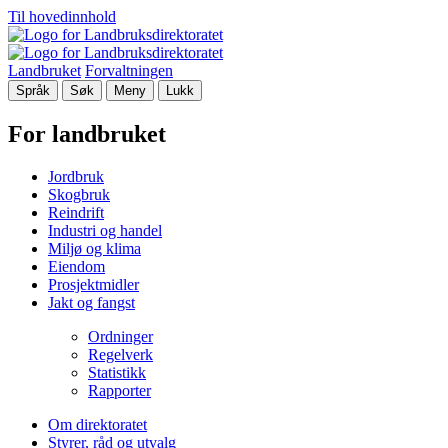
Til hovedinnhold
Landbruket
Forvaltningen
Språk
Søk
Meny
Lukk
For landbruket
Jordbruk
Skogbruk
Reindrift
Industri og handel
Miljø og klima
Eiendom
Prosjektmidler
Jakt og fangst
Ordninger
Regelverk
Statistikk
Rapporter
Om direktoratet
Styrer, råd og utvalg