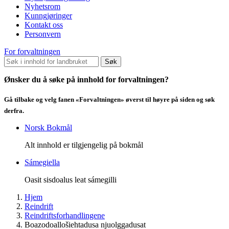
Nyhetsrom
Kunngjøringer
Kontakt oss
Personvern
For forvaltningen
Søk
Ønsker du å søke på innhold for forvaltningen?
Gå tilbake og velg fanen «Forvaltningen» øverst til høyre på siden og søk
derfra.
Norsk Bokmål
Alt innhold er tilgjengelig på bokmål
Sámegiella
Oasit sisdoalus leat sámegilli
Hjem
Reindrift
Reindriftsforhandlingene
Boazodoallošiehtadusa njuolggadusat