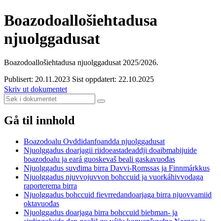
Boazodoallošiehtadusa
njuolggadusat
Boazodoallošiehtadusa njuolggadusat 2025/2026.
Publisert: 20.11.2023
Sist oppdatert: 22.10.2025
Skriv ut dokumentet
Gå til innhold
Boazodoalu Ovddidanfoandda njuolggadusat
Njuolggadus doarjagii riidoeastadeaddji doaibmabijuide
boazodoalu ja eará guoskevaš beali gaskavuođas
Njuolggadus suvdima birra Davvi-Romssas ja Finnmárkkus
Njuolggadus njuvvojuvvon bohccuid ja vuorkáhivvodaga
raporterema birra
Njuolggadus bohccuid fievrredandoarjaga birra njuovvamiid
oktavuođas
Njuolggadus doarjaga birra bohccuid biebman- ja