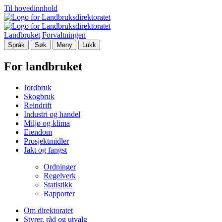
Til hovedinnhold
Landbruket
Forvaltningen
Språk
Søk
Meny
Lukk
For landbruket
Jordbruk
Skogbruk
Reindrift
Industri og handel
Miljø og klima
Eiendom
Prosjektmidler
Jakt og fangst
Ordninger
Regelverk
Statistikk
Rapporter
Om direktoratet
Styrer, råd og utvalg